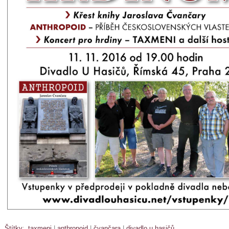
Štítky
:
taxmeni
|
anthropoid
|
čvančara
|
divadlo u hasičů