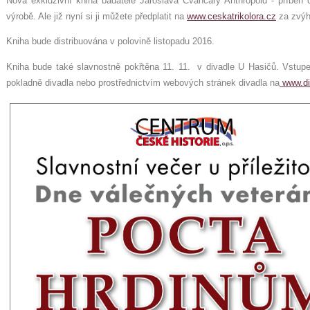
Nová exkluzivní kniha badatele Jaroslava Čvančary Anthropoid - příběh 
výrobě. Ale již nyní si ji můžete předplatit na
www.ceskatrikolora.cz
za zvýh
Kniha bude distribuována v polovině listopadu 2016.
Kniha bude také slavnostně pokřtěna 11. 11. v divadle U Hasičů. Vstupen
pokladně divadla nebo prostřednictvím webových stránek divadla na
www.di