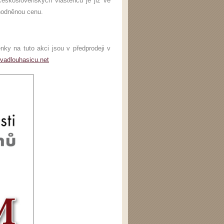
československých vlastenců je již ve
odněnou cenu.
ky na tuto akci jsou v předprodeji v
vadlouhasicu.net