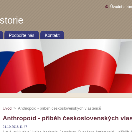
Úvodní strá
storie
Podpořte nás
Kontakt
Úvod
>
Anthropoid - příběh československých vlastenců
Anthropoid - příběh československých vla
21.10.2016 11:47