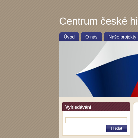
Centrum české hi
Úvod
O nás
Naše projekty
Vyhledávání