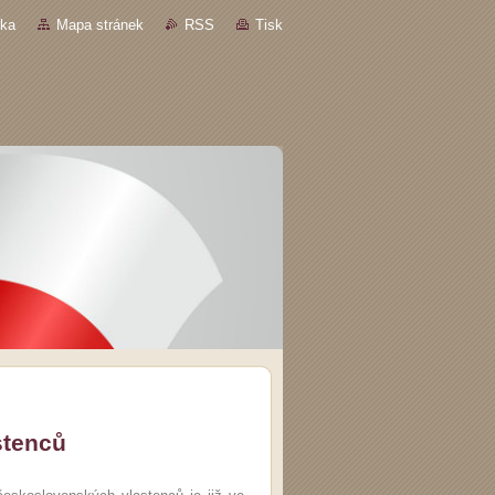
nka
Mapa stránek
RSS
Tisk
stenců