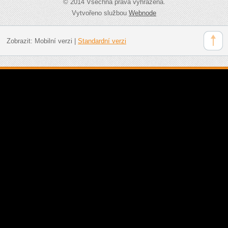
© 2014 Všechna práva vyhrazena.
Vytvořeno službou
Webnode
Zobrazit:
Mobilní verzi
|
Standardní verzi